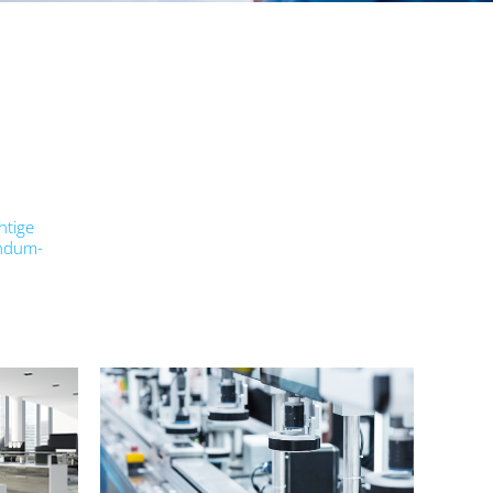
htige
undum-