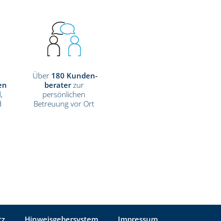
Über
180
Kunden­
en
berater
zur
,
persönlichen
d
Betreuung vor Ort
tz
Hinweisgebersystem
Impressum