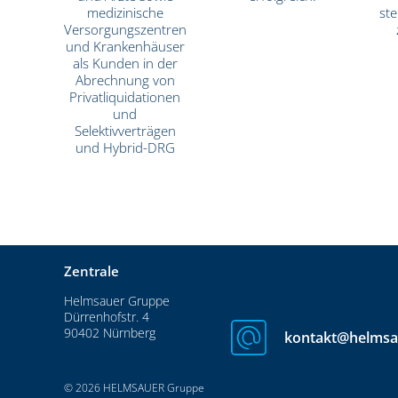
medizinische
ste
Versorgungszentren
und Krankenhäuser
als Kunden in der
Abrechnung von
Privatliquidationen
und
Selektivverträgen
und Hybrid-DRG
Zentrale
Helmsauer Gruppe
Dürrenhofstr. 4
90402 Nürnberg
kontakt@helmsa
© 2026 HELMSAUER Gruppe