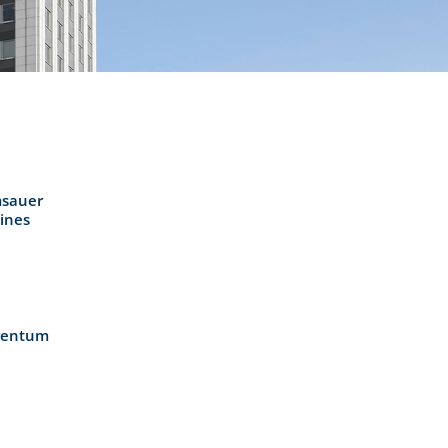
msauer
ines
igentum