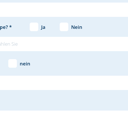
pe? *
Ja
Nein
ählen Sie
nein