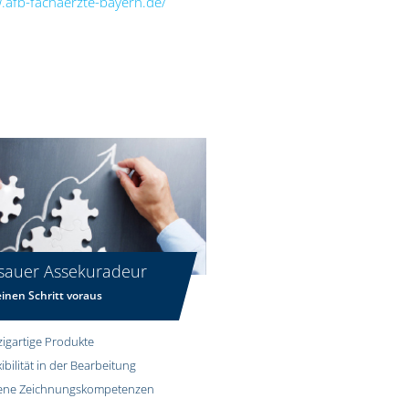
.afb-fachaerzte-bayern.de/
sauer Assekuradeur
inen Schritt voraus
zigartige Produkte
xibilität in der Bearbeitung
ene Zeichnungskompetenzen