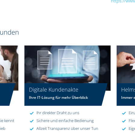
https://www
 Kunden
Digitale Kundenakte
Helm
Ihre IT-Lösung für mehr Überblick
Immer e
Ihr direkter Draht zu uns
Ein
ie kennt
Sichere und einfache Bedienung
Fle
rieb
Allzeit Transparenz über unser Tun
Eig