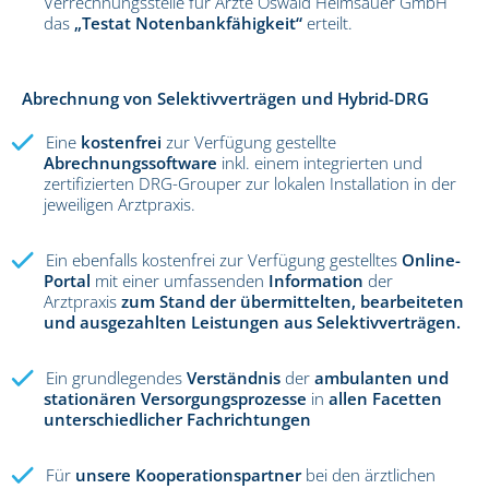
Verrechnungsstelle für Ärzte Oswald Helmsauer GmbH
das
„Testat Notenbankfähigkeit“
erteilt.
Abrechnung von Selektivverträgen und Hybrid-DRG
Eine
kostenfrei
zur Verfügung gestellte
Abrechnungssoftware
inkl. einem integrierten und
zertifizierten DRG-Grouper zur lokalen Installation in der
jeweiligen Arztpraxis.
Ein ebenfalls kostenfrei zur Verfügung gestelltes
Online-
Portal
mit einer umfassenden
Information
der
Arztpraxis
zum Stand der übermittelten, bearbeiteten
und ausgezahlten Leistungen aus Selektivverträgen.
Ein grundlegendes
Verständnis
der
ambulanten und
stationären Versorgungsprozesse
in
allen Facetten
unterschiedlicher Fachrichtungen
Für
unsere Kooperationspartner
bei den ärztlichen