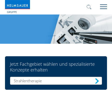
Jetzt Fachgebiet wählen und spezialisierte
Konzepte erhalten
Strahlentherapie