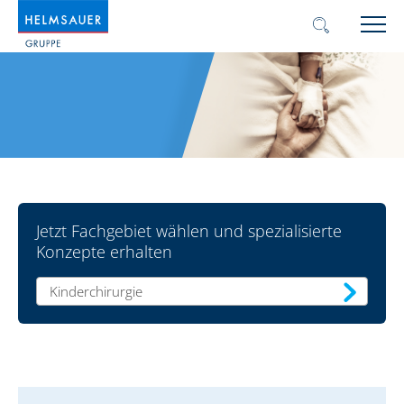
Jetzt Fachgebiet wählen und spezialisierte
Konzepte erhalten
Kinderchirurgie