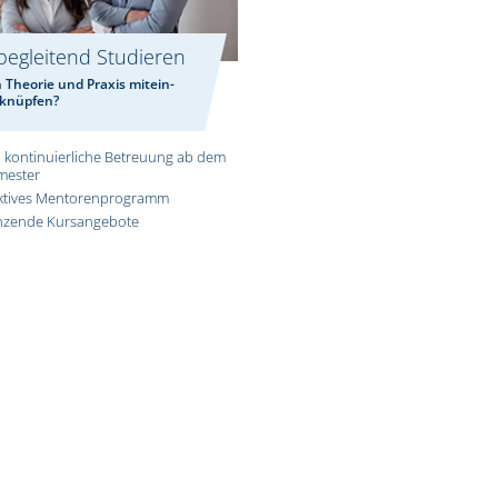
begleitend Studieren
n Theorie und Praxis mitein-
rknüpfen?
 kontinuierliche Betreuung ab dem
mester
aktives Mentorenprogramm
nzende Kursangebote