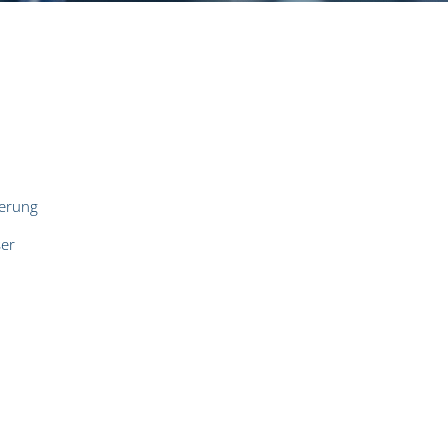
terung
ser