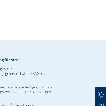
ng für Ärzte
gen zur
bungsgemeinschaften (BAG) und
herungssumme festgelegt ist, um
ungsfehlers adäquat entschädigen
igte Ärzte gilt: eine