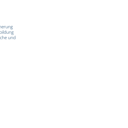
cherung
sbildung
üche und