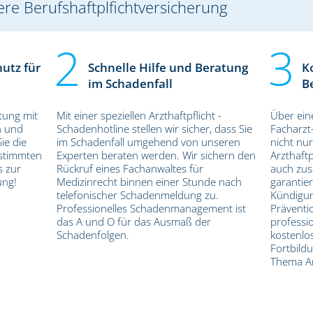
re Berufshaftplfichtversicherung
hutz für
Schnelle Hilfe und Beratung
K
im Schadenfall
B
tung mit
Mit einer speziellen Arzthaftpflicht -
Über ein
n und
Schadenhotline stellen wir sicher, dass Sie
Facharzt
ie die
im Schadenfall umgehend von unseren
nicht nur
estimmten
Experten beraten werden. Wir sichern den
Arzthaft
s zur
Rückruf eines Fachanwaltes für
auch zusä
ung!
Medizinrecht binnen einer Stunde nach
garantie
telefonischer Schadenmeldung zu.
Kündigun
Professionelles Schadenmanagement ist
Präventi
das A und O für das Ausmaß der
profess
Schadenfolgen.
kostenlos
Fortbild
Thema Ar