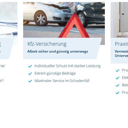
g
Kfz-Versicherung
Praxi
e
Allzeit sicher und günstig unterwegs
Vermeid
Unterve
iner
Individueller Schutz mit starker Leistung
Pra
Extrem günstige Beiträge
Ele
e“!
Maximaler Service im Schadenfall
Bet
Pra