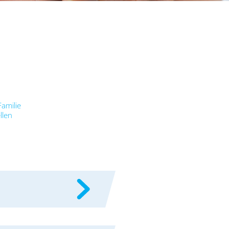
amilie
llen