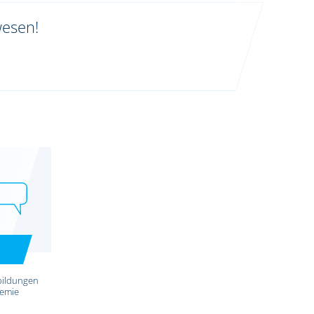
wesen!
bildungen
demie