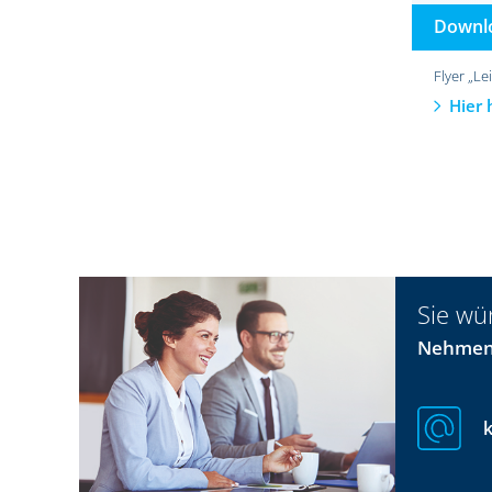
Downl
Flyer „Le
Hier
Sie wü
Nehmen 