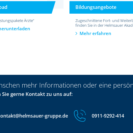
oad
Bildungsangebote
istungspakete Ärzte“
Zugeschnittene Fort- und Weiter
finden Sie in der Helmsauer Aka
 herunterladen
Mehr erfahren
nschen mehr Informationen oder eine persön
Sie gerne Kontakt zu uns auf:
kontakt@helmsauer-gruppe.de
0911-9292-414