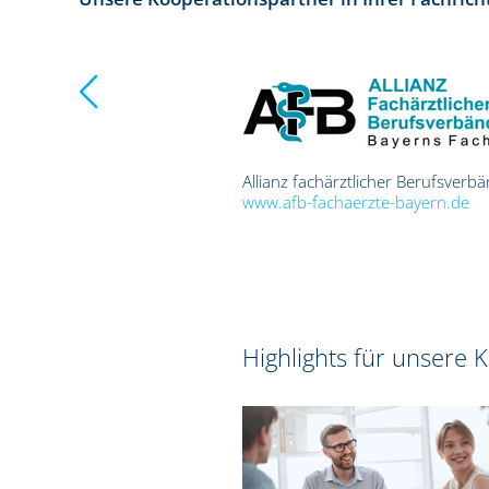
nd für Kinder- und
Allianz fachärztlicher Berufsverbä
iatrie, Psychosomatik und
www.afb-fachaerzte-bayern.de
ie in Deutschland e.V.
sychiater.org
Highlights für unsere