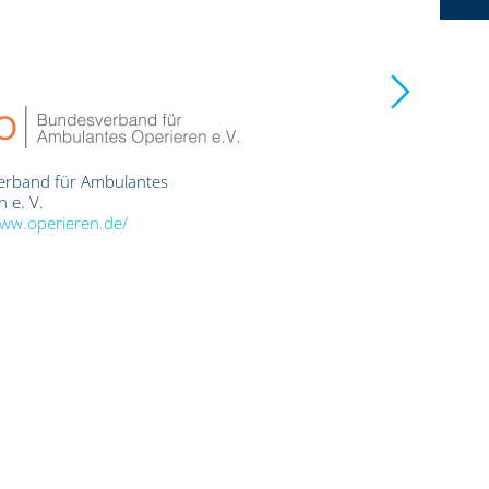
erband für Ambulantes
Bundesverband der Pneumolog
 e. V.
und Beatmungsmediziner e. V
www.operieren.de/
https://www.pneumologenver