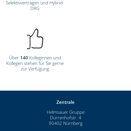
Selektivverträgen und Hybrid-
DRG
Über
140
Kolleginnen und
Kollegen stehen für Sie gerne
zur Verfügung
Zentrale
Helmsauer Gruppe
Dürrenhofstr. 4
90402 Nürnberg