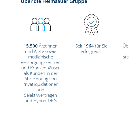
Über die Helmsauer Gruppe
15.500
Ärztinnen
Seit
1964
für Sie
Üb
und Ärzte sowie
erfolgreich.
medizinische
ste
Versorgungszentren
und Krankenhäuser
als Kunden in der
Abrechnung von
Privatliquidationen
und
Selektivverträgen
und Hybrid-DRG