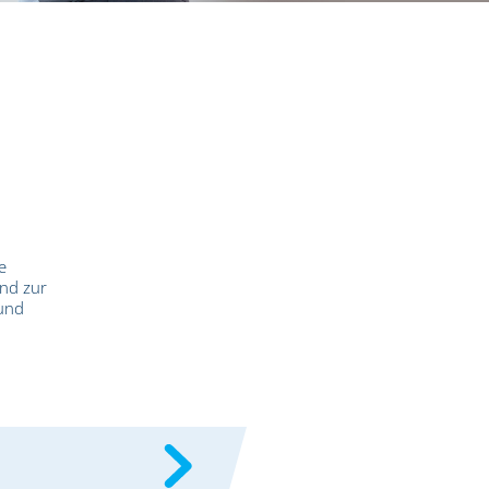
e
end zur
 und