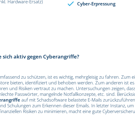
inkl. Hardware-Ersatz)
Cyber-Erpressung
 sich aktiv gegen Cyberangriffe?
assend zu schützen, ist es wichtig, mehrgleisig zu fahren. Zum ei
llstore bieten, identifiziert und behoben werden. Zum anderen ist es 
ren und Risiken vertraut zu machen. Untersuchungen zeigen, dass
lechte Passwörter, mangelnde Notfallkonzepte, etc. sind. Berücksic
rangriffe
auf mit Schadsoftware belastete E-Mails zurückzuführen s
 und Schulungen zum Erkennen dieser Emails. In letzter Instanz, um
nanziellen Risiken zu minimieren, macht eine gute Cyberversicheru