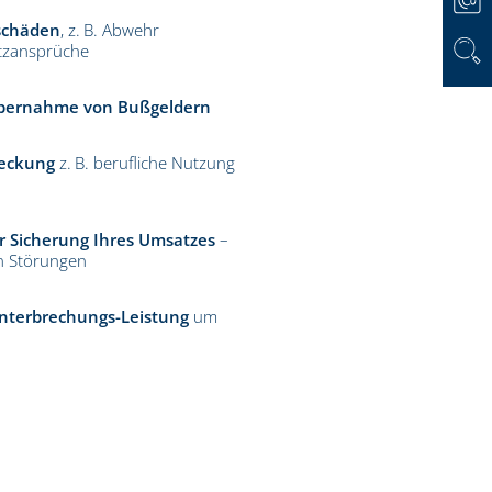
tschäden
, z. B. Abwehr
tzansprüche
bernahme von Bußgeldern
Deckung
z. B. berufliche Nutzung
r Sicherung Ihres Umsatzes
–
en Störungen
unterbrechungs-Leistung
um