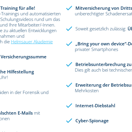
raining für alle!
Mitversicherung von Drit
-Trainings und automatisierten
unberechtigter Schadenersa
e Schulungsvideos rund um das
und Ihre Mitarbeiter/-Innen.
Soweit gesetzlich zulässig:
Ü
e zu aktuellen Entwicklungen
ßnahmen und
h die
Helmsauer Akademie
„Bring your own device“-
privater Smartphones
r Versicherungssumme
Betriebsunterbrechung zu
Dies gilt auch bei technisch
he Hilfestellung
Uhr!
Erweiterung der Betriebs
Mehrkosten
äden in der Forensik und
Internet-Diebstahl
lschten E-Mails
mit
ionen
Cyber-Spionage