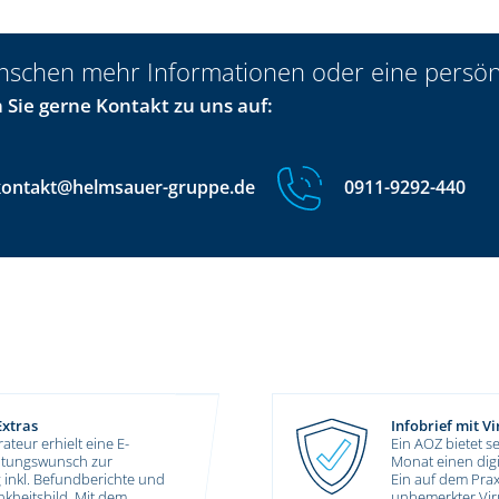
nschen mehr Informationen oder eine persön
Sie gerne Kontakt zu uns auf:
kontakt@helmsauer-gruppe.de
0911-9292-440
Die USB-Stick F
n Patienten einmal pro
Im Rahmen einer 
n Infobrief per Email an.
Laptop mit Schad
omputer bislang
weitere USB-Ver
ird mit dem nächsten
ins System und 