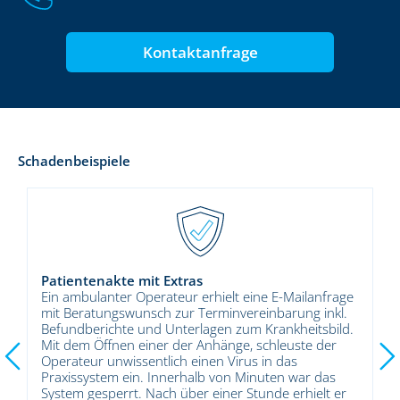
Kontaktanfrage
Schadenbeispiele
Infobrief mit Viren
nfrage
Ein AOZ bietet seinen Patienten einmal pro Monat
inkl.
einen digitalen Infobrief per Email an. Ein auf dem
sbild.
Praxiscomputer bislang unbemerkter Virus wird mit
der
dem nächsten Infobrief an die Patienten
versendet.Kosten für Schadensbegrenzung,
das
Wiederherstellung der Systeme,
lt er
Schadensersatzforderungen der Patienten sind die