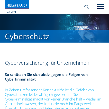
Cyberschutz
Cyberversicherung für Unternehmen
So schützen Sie sich aktiv gegen die Folgen von
Cyberkriminalität
In Zeiten umfassender Konnektivität ist die Gefahr von
Cyberattacken leider alltäglich geworden. Die
Cyberkriminalität macht vor keiner Branche halt – weder im
Gesundheitswesen, der Industrie noch im Baugewerbe.
Überall gibt es sensible Daten, die es zu schützen gilt.