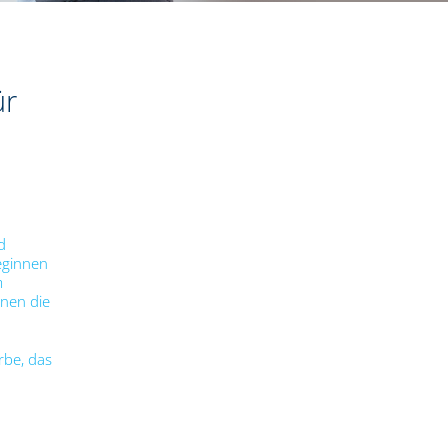
ür
d
leginnen
m
nen die
be, das