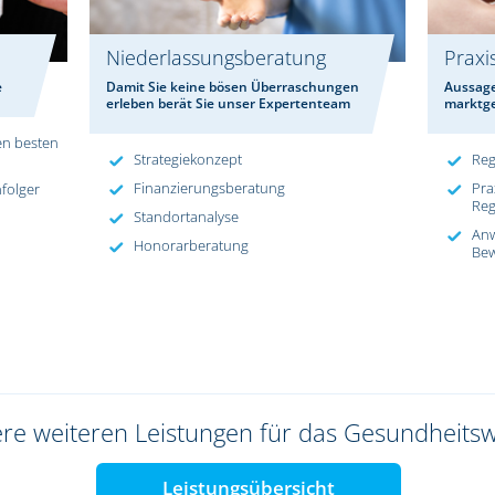
Niederlassungsberatung
Praxi
e
Damit Sie keine bösen Überraschungen
Aussage
erleben berät Sie unser Expertenteam
marktg
en besten
Strategiekonzept
Reg
Finanzierungsberatung
Pra
folger
Reg
Standortanalyse
An
Honorarberatung
Bew
ere weiteren Leistungen für das Gesundheits
Leistungsübersicht