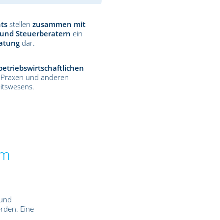
ts
stellen
zusammen mit
und Steuerberatern
ein
ratung
dar.
 betriebswirtschaftlichen
 Praxen und anderen
itswesens.
im
 und
rden. Eine