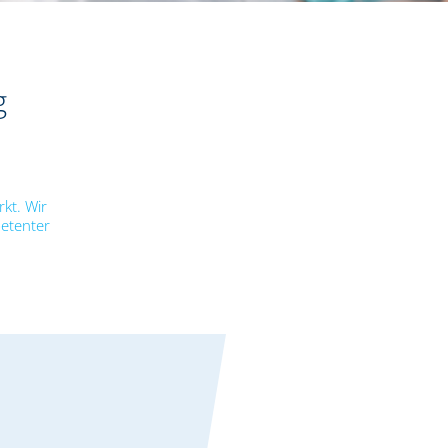
g
kt. Wir
petenter