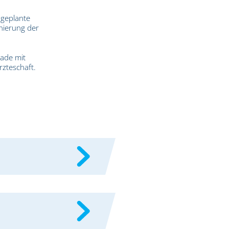
 geplante
nierung der
ade mit
rzteschaft.