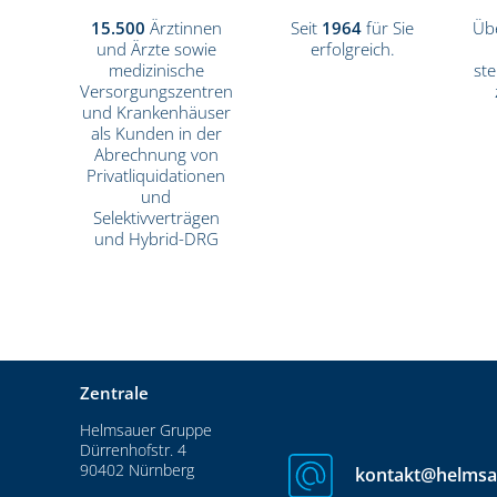
15.500
Ärztinnen
Seit
1964
für Sie
Üb
und Ärzte sowie
erfolgreich.
medizinische
ste
Versorgungszentren
und Krankenhäuser
als Kunden in der
Abrechnung von
Privatliquidationen
und
Selektivverträgen
und Hybrid-DRG
Zentrale
Helmsauer Gruppe
Dürrenhofstr. 4
90402 Nürnberg
kontakt@helmsa