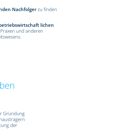
nden Nachfolger
zu finden
betriebswirtschaft lichen
 Praxen und anderen
itswesens.
eben
der Gründung
hausträgern
rtung der