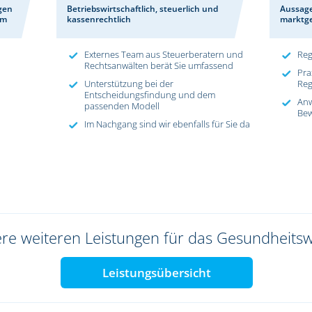
gen
Betriebswirtschaftlich, steuerlich und
Aussage
am
kassenrechtlich
marktg
Externes Team aus Steuerberatern und
Reg
Rechtsanwälten berät Sie umfassend
Pra
Unterstützung bei der
Reg
Entscheidungsfindung und dem
An
passenden Modell
Bew
Im Nachgang sind wir ebenfalls für Sie da
ere weiteren Leistungen für das Gesundheits
Leistungsübersicht